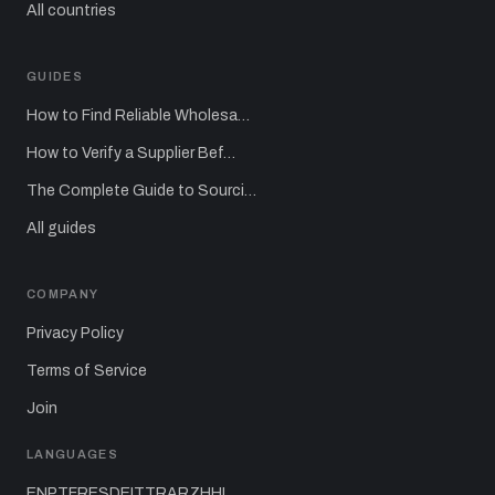
All countries
GUIDES
How to Find Reliable Wholesa…
How to Verify a Supplier Bef…
The Complete Guide to Sourci…
All guides
COMPANY
Privacy Policy
Terms of Service
Join
LANGUAGES
EN
PT
FR
ES
DE
IT
TR
AR
ZH
HI